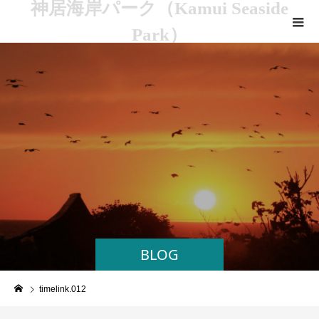
神居海岸パーク（Kamui Seaside
Park）
BLOG
timelink.012