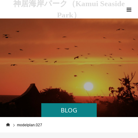
神居海岸パーク（Kamui Seaside
Park）
BLOG
modelplan.027