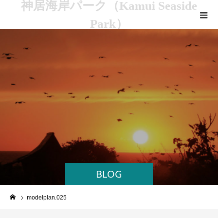
神居海岸パーク（Kamui Seaside
Park）
BLOG
modelplan.025