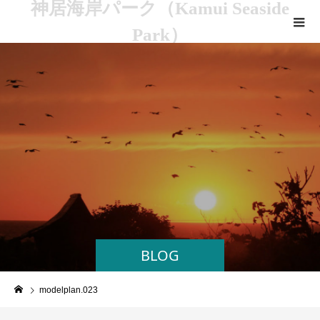
神居海岸パーク（Kamui Seaside
Park）
BLOG
modelplan.023