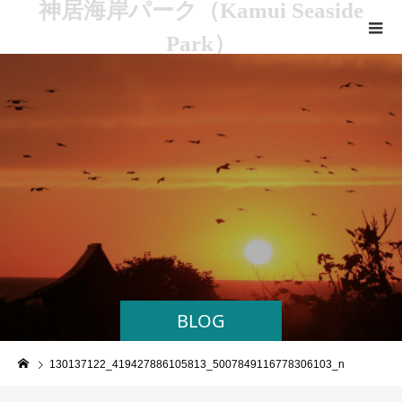
神居海岸パーク（Kamui Seaside
Park）
BLOG
130137122_419427886105813_5007849116778306103_n