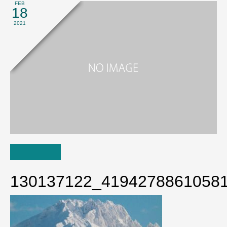
FEB
18
2021
130137122_4194278861058