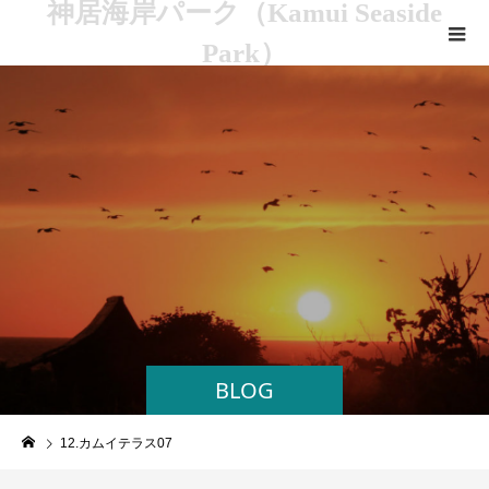
神居海岸パーク（Kamui Seaside
Park）
BLOG
12.カムイテラス07