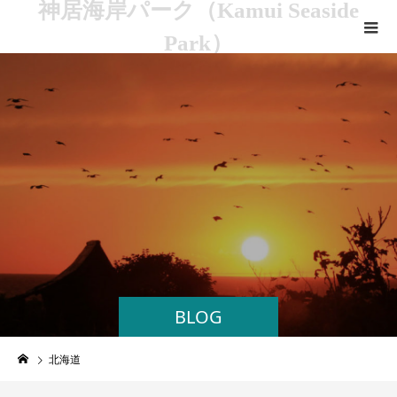
神居海岸パーク（Kamui Seaside
Park）
BLOG
北海道