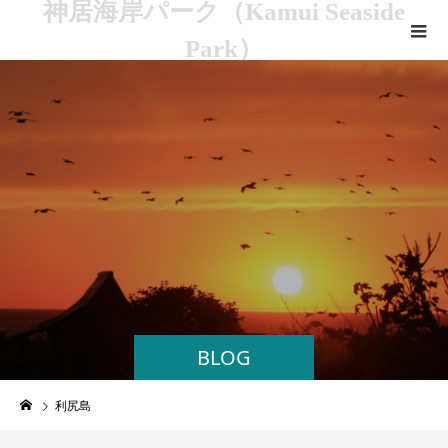
神居海岸パーク（Kamui Seaside
Park）
BLOG
利尻島