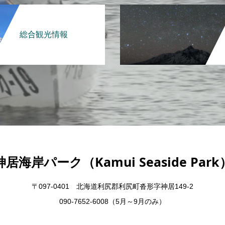
総合観光情報
神居海岸パーク（Kamui Seaside Park
〒097-0401 北海道利尻郡利尻町沓形字神居149-2
090-7652-6008（5月～9月のみ）