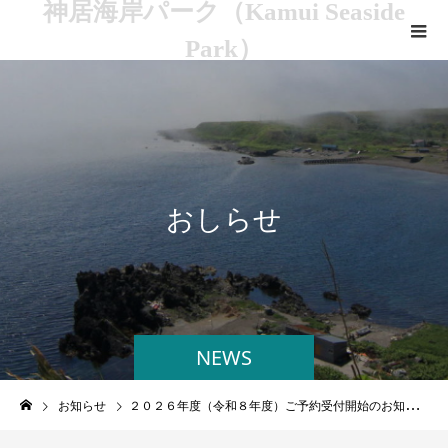
神居海岸パーク（Kamui Seaside
Park）
お
し
ら
せ
NEWS
お知らせ
２０２６年度（令和８年度）ご予約受付開始のお知らせ