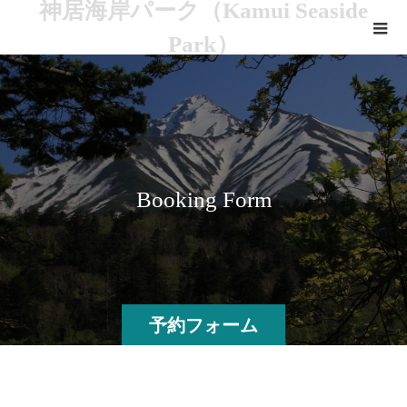
神居海岸パーク（Kamui Seaside
Park）
B
o
o
k
i
n
g
F
o
r
m
予約フォーム